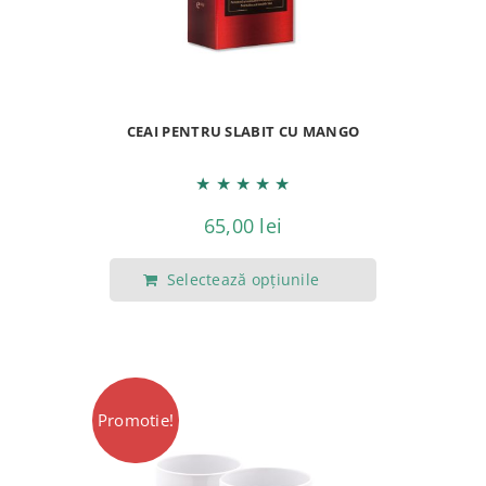
CEAI PENTRU SLABIT CU MANGO
★
★
★
★
★
65,00
lei
Selectează opțiunile
Acest
produs
are
mai
Promotie!
multe
variații.