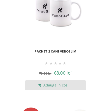
Opțiunile
pot
fi
alese
în
pagina
produsului.
PACHET 2 CANI VEROSLIM
★
★
★
★
★
Prețul
Prețul
68,00
lei
78,00
lei
inițial
curent
Adaugă în coș
a
este:
fost:
68,00 lei.
78,00 lei.