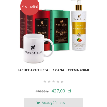
Promotie!
PACHET 4 CUTII CEAI + 1 CANA + CREMA 400ML
★
★
★
★
★
Prețul
Prețul
427,00
lei
476,00
lei
inițial
curent
Adaugă în coș
a
este: