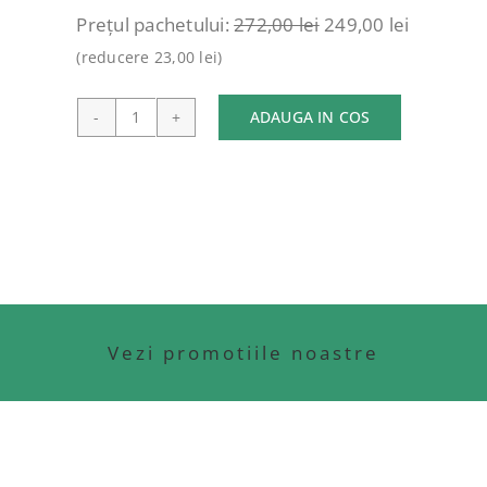
Prețul pachetului:
272,00
lei
249,00
lei
(reducere
23,00
lei
)
ADAUGA IN COS
Cantitate
PACHET
2
CUTII
DE
CEAI
+
STICLA
Vezi promotiile noastre
CU
INFUZOR
(HUSA
CADOU)