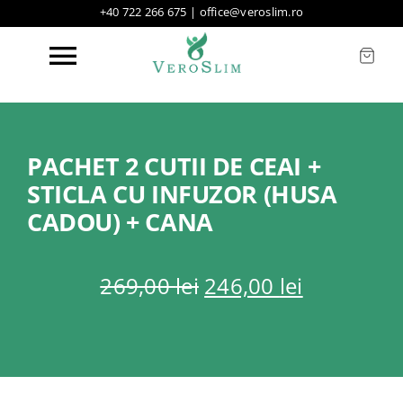
Skip
+40 722 266 675
|
office@veroslim.ro
to
content
Toggle
Navigation
Acasa
PACHET 2 CUTII DE CEAI +
STICLA CU INFUZOR (HUSA
Produse
CADOU) + CANA
Oferte
Prețul
Prețul
269,00
lei
246,00
lei
inițial
curent
Testimoniale
a
este:
fost:
246,00 lei
269,00 lei.
Mass Media