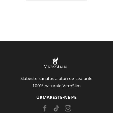
fost:
427,00 lei.
476,00 lei.
Slabeste sanatos alaturi de ceaiurile
100% naturale VeroSlim
URMARESTE-NE PE