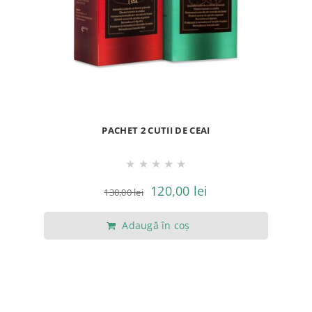
PACHET 2 CUTII DE CEAI
★
★
★
★
★
Prețul
Prețul
120,00
lei
130,00
lei
inițial
curent
Adaugă în coș
a
este:
fost:
120,00 lei.
130,00 lei.