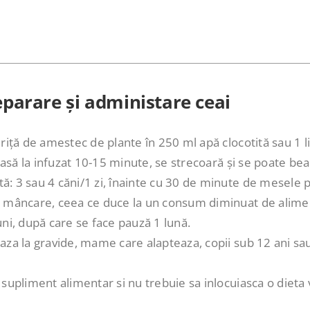
parare și administare ceai
riță de amestec de plante în 250 ml apă clocotită sau 1 
lasă la infuzat 10-15 minute, se strecoară și se poate bea ș
 3 sau 4 căni/1 zi, înainte cu 30 de minute de mesele prin
 mâncare, ceea ce duce la un consum diminuat de alime
ni, după care se face pauză 1 lună.
za la gravide, mame care alapteaza, copii sub 12 ani sau
upliment alimentar si nu trebuie sa inlocuiasca o dieta var