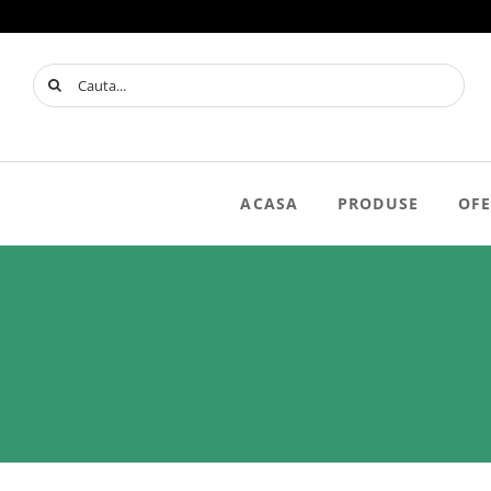
Skip
to
content
Search
for:
ACASA
PRODUSE
OFE