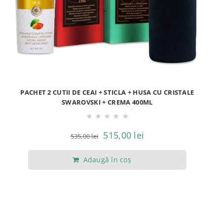
PACHET 2 CUTII DE CEAI + STICLA + HUSA CU CRISTALE
SWAROVSKI + CREMA 400ML
★
★
★
★
★
Prețul
Prețul
515,00
lei
535,00
lei
inițial
curent
Adaugă în coș
a
este:
fost:
515,00 lei.
535,00 lei.