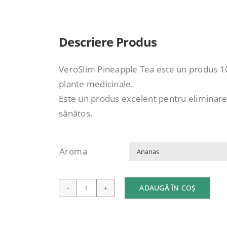
Descriere Produs
VeroSlim Pineapple Tea este un produs 100
plante medicinale.
Este un produs excelent pentru eliminarea
sănătos.
Aroma
ADAUGĂ ÎN COȘ
Cantitate
Ceai
pentru