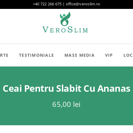
+40 722 266 675
|
office@veroslim.ro
RTE
TESTIMONIALE
MASS MEDIA
VIP
LOC
Ceai Pentru Slabit Cu Ananas
65,00
lei