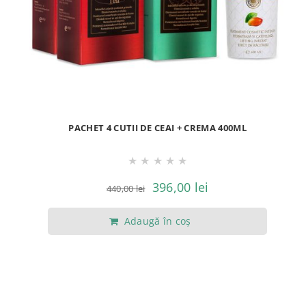
PACHET 4 CUTII DE CEAI + CREMA 400ML
★
★
★
★
★
Prețul
Prețul
396,00
lei
440,00
lei
inițial
curent
Adaugă în coș
a
este:
fost:
396,00 lei.
440,00 lei.