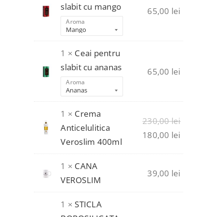
slabit cu mango
65,00
lei
Aroma
1 ×
Ceai pentru
slabit cu ananas
65,00
lei
Aroma
1 ×
Crema
Prețul
230,00
lei
Anticelulitica
inițial
Prețul
180,00
lei
Veroslim 400ml
a
curent
fost:
este:
1 ×
CANA
39,00
lei
230,00 lei
180,00 lei
VEROSLIM
1 ×
STICLA