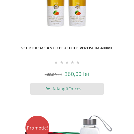
SET 2 CREME ANTICELULITICE VEROSLIM 400ML
★
★
★
★
★
Prețul
Prețul
360,00
lei
460,00
lei
inițial
curent
Adaugă în coș
a
este:
fost:
360,00 lei.
460,00 lei.
Promotie!