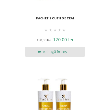
PACHET 2 CUTII DE CEAI
★
★
★
★
★
Prețul
Prețul
120,00
lei
130,00
lei
inițial
curent
Adaugă în coș
a
este:
fost:
120,00 lei.
130,00 lei.