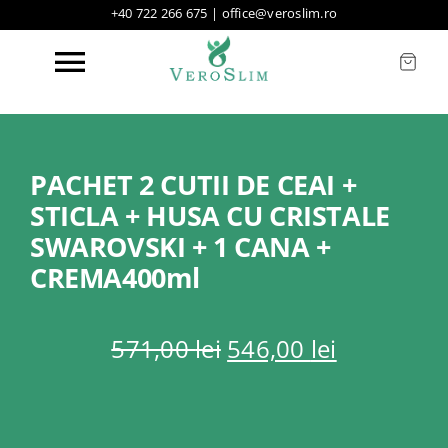
Skip
+40 722 266 675
|
office@veroslim.ro
to
content
Toggle
Navigation
Acasa
PACHET 2 CUTII DE CEAI +
STICLA + HUSA CU CRISTALE
Produse
SWAROVSKI + 1 CANA +
CREMA400ml
Oferte
Prețul
Prețul
571,00
lei
546,00
lei
Testimoniale
inițial
curent
a
este:
fost:
546,00 lei
Mass Media
571,00 lei.