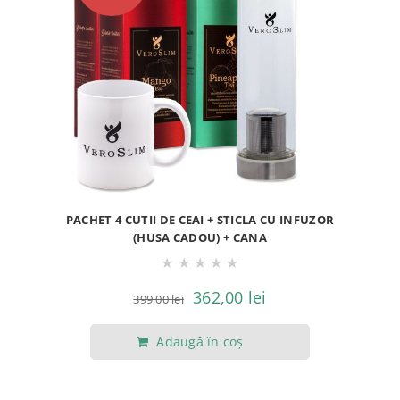
PACHET 4 CUTII DE CEAI + STICLA CU INFUZOR
(HUSA CADOU) + CANA
★
★
★
★
★
Prețul
Prețul
362,00
lei
399,00
lei
inițial
curent
Adaugă în coș
a
este:
fost:
362,00 lei.