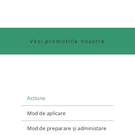
CUTII
DE
CEAI
+
STICLA
Vezi promotiile noastre
+
HUSA
CU
CRISTALE
SWAROVSKI
+
Actiune
1
CANA
Mod de aplicare
+
Mod de preparare și administare
CREMA400ml