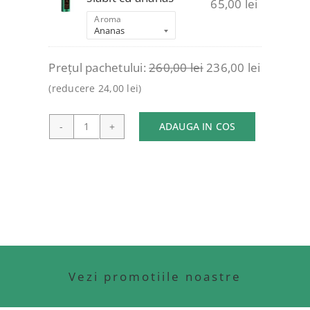
65,00
lei
Aroma
Prețul pachetului:
260,00
lei
236,00
lei
(reducere
24,00
lei
)
ADAUGA IN COS
Cantitate
PACHET
4
CUTII
DE
CEAI
Vezi promotiile noastre