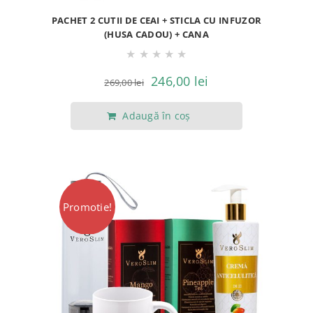
PACHET 2 CUTII DE CEAI + STICLA CU INFUZOR
(HUSA CADOU) + CANA
★
★
★
★
★
Prețul
Prețul
246,00
lei
269,00
lei
inițial
curent
Adaugă în coș
a
este:
fost:
246,00 lei.
269,00 lei.
Promotie!