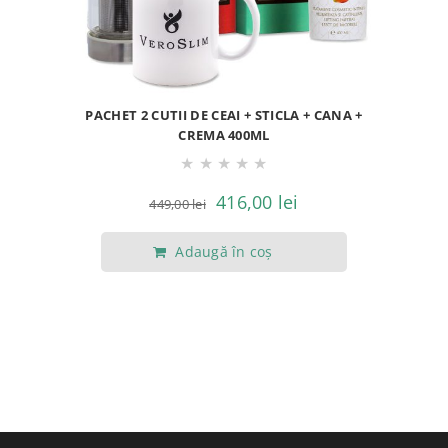
PACHET 2 CUTII DE CEAI + STICLA + CANA +
CREMA 400ML
★
★
★
★
★
Prețul
Prețul
416,00
lei
449,00
lei
inițial
curent
Adaugă în coș
a
este:
fost:
416,00 lei.
449,00 lei.