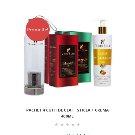
fost:
325,00 lei.
353,00 lei.
Promotie!
PACHET 4 CUTII DE CEAI + STICLA + CREMA
400ML
★
★
★
★
★