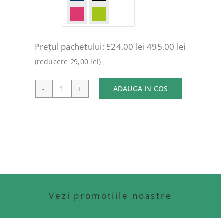
Prețul pachetului:
524,00
lei
495,00
lei
(reducere
29,00
lei
)
ADAUGA IN COS
Cantitate
PACHET
4
CUTII
DE
CEAI
+
STICLA
Vezi promotiile noastre
+