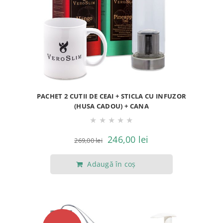
PACHET 2 CUTII DE CEAI + STICLA CU INFUZOR
(HUSA CADOU) + CANA
★
★
★
★
★
Prețul
Prețul
246,00
lei
269,00
lei
inițial
curent
Adaugă în coș
a
este:
fost:
246,00 lei.
269,00 lei.