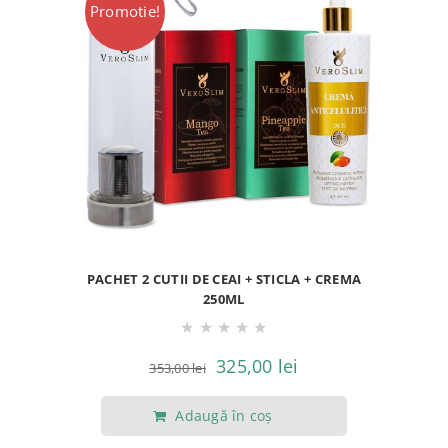
Promotie!
PACHET 2 CUTII DE CEAI + STICLA + CREMA
250ML
★
★
★
★
★
Prețul
Prețul
325,00
lei
353,00
lei
inițial
curent
Adaugă în coș
a
este: