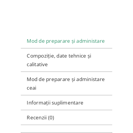
HUSA
CU
CRISTALE
SWAROVSKI
+
Mod de preparare și administare
1
CANA
Compoziție, date tehnice și
calitative
Mod de preparare și administare
ceai
Informații suplimentare
Recenzii (0)