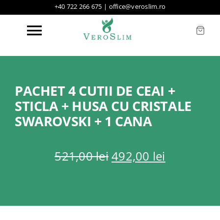
Skip
+40 722 266 675
|
office@veroslim.ro
to
content
Toggle
Navigation
Acasa
PACHET 4 CUTII DE CEAI +
STICLA + HUSA CU CRISTALE
Produse
SWAROVSKI + 1 CANA
Oferte
Prețul
Prețul
521,00
lei
492,00
lei
inițial
curent
Testimoniale
a
este:
fost:
492,00 lei
521,00 lei.
Mass Media