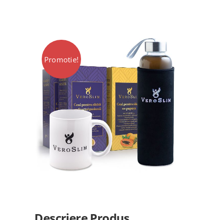
VIP
Locatii Veroslim
Promotie!
Contact
Descriere Produs