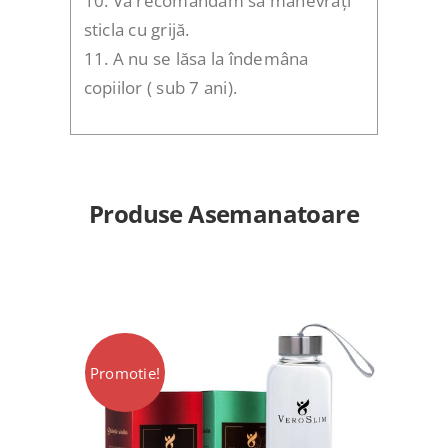
10. Vă recomandăm să manevrați
sticla cu grijă.
11. A nu se lăsa la îndemâna
copiilor ( sub 7 ani).
Produse Asemanatoare
Promotie!