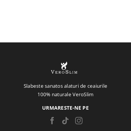
fost:
427,00 lei.
476,00 lei.
Slabeste sanatos alaturi de ceaiurile
100% naturale VeroSlim
URMARESTE-NE PE