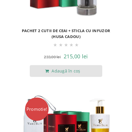
PACHET 2 CUTII DE CEAI + STICLA CU INFUZOR
(HUSA CADOU)
★
★
★
★
★
Prețul
Prețul
215,00
lei
233,00
lei
inițial
curent
Adaugă în coș
a
este:
fost:
215,00 lei.
233,00 lei.
Promotie!