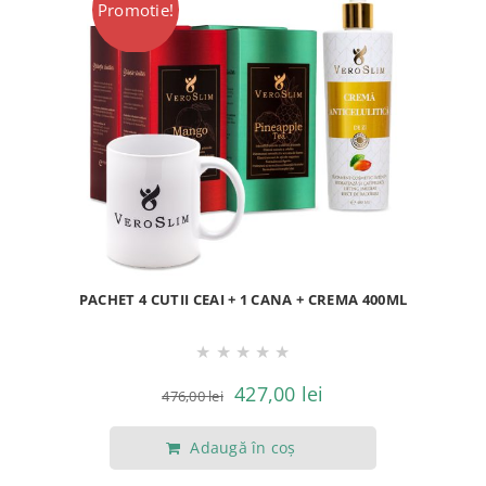
Promotie!
PACHET 4 CUTII CEAI + 1 CANA + CREMA 400ML
★
★
★
★
★
Prețul
Prețul
427,00
lei
476,00
lei
inițial
curent
Adaugă în coș
a
este: