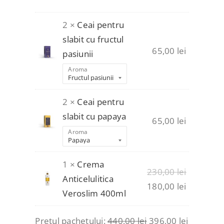
2 ×
Ceai pentru
slabit cu fructul
65,00
lei
pasiunii
Aroma
2 ×
Ceai pentru
slabit cu papaya
65,00
lei
Aroma
1 ×
Crema
Prețul
230,00
lei
Anticelulitica
inițial
Prețul
180,00
lei
Veroslim 400ml
a
curent
fost:
este:
Prețul pachetului:
440,00
lei
396,00
lei