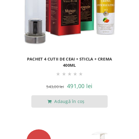
PACHET 4 CUTII DE CEAI + STICLA + CREMA
400ML
★
★
★
★
★
Prețul
Prețul
491,00
lei
543,00
lei
inițial
curent
Adaugă în coș
a
este:
fost:
491,00 lei.
543,00 lei.