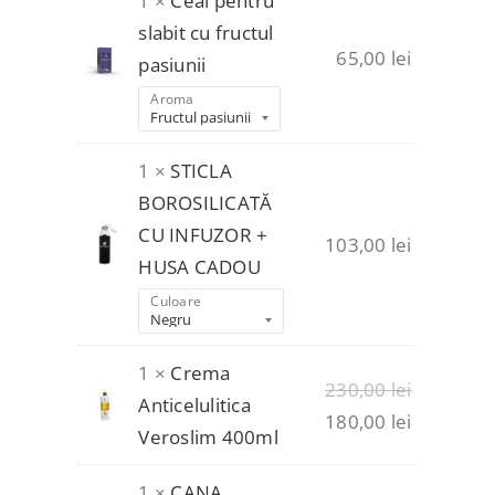
1 ×
Ceai pentru
slabit cu fructul
65,00
lei
pasiunii
Aroma
1 ×
STICLA
BOROSILICATĂ
CU INFUZOR +
103,00
lei
HUSA CADOU
Culoare
1 ×
Crema
Prețul
230,00
lei
Anticelulitica
inițial
Prețul
180,00
lei
Veroslim 400ml
a
curent
fost:
este:
1 ×
CANA