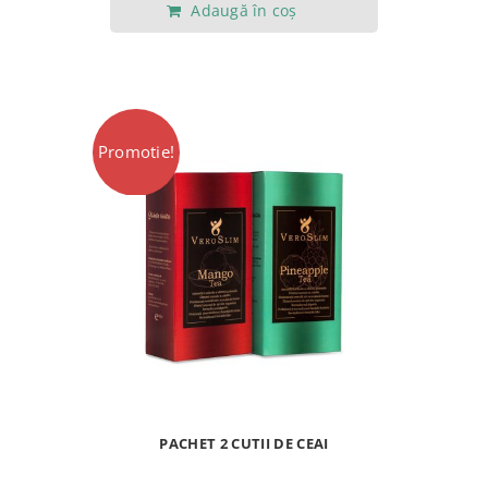
Adaugă în coș
a
este:
fost:
321,00 lei.
346,00 lei.
Promotie!
PACHET 2 CUTII DE CEAI