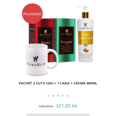
Promotie!
PACHET 2 CUTII CEAI + 1 CANA + CREMA 400ML
★
★
★
★
★
Prețul
Prețul
321,00
lei
346,00
lei
inițial
curent