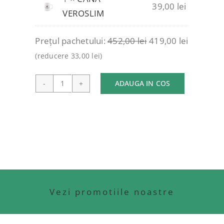
39,00
lei
230,00 lei
180,00 lei
VEROSLIM
Prețul pachetului:
452,00
lei
419,00
lei
(reducere
33,00
lei
)
ADAUGA IN COS
Cantitate
PACHET
2
CUTII
DE
CEAI
+
STICLA
Vezi promotiile noastre
+
CANA