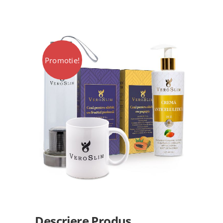
VIP
Locatii Veroslim
Promotie!
Contact
Descriere Produs