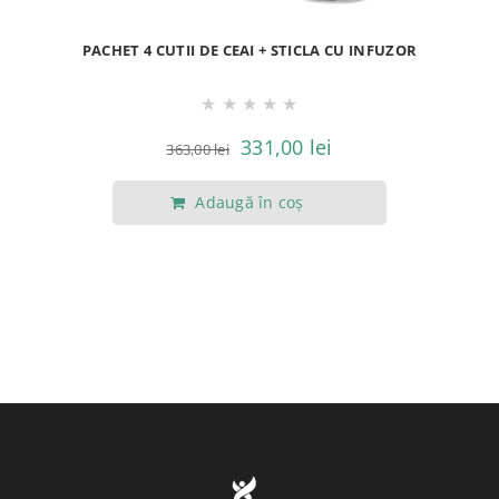
PACHET 4 CUTII DE CEAI + STICLA CU INFUZOR
★
★
★
★
★
Prețul
Prețul
331,00
lei
363,00
lei
inițial
curent
Adaugă în coș
a
este:
fost:
331,00 lei.
363,00 lei.