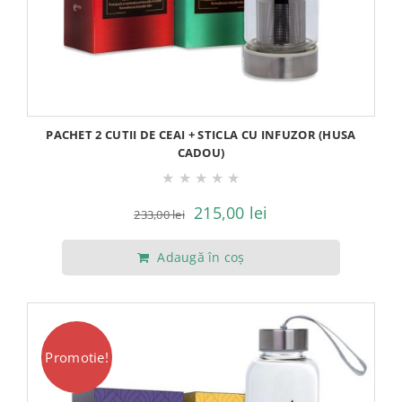
PACHET 2 CUTII DE CEAI + STICLA CU INFUZOR (HUSA
CADOU)
★
★
★
★
★
Prețul
Prețul
215,00
lei
233,00
lei
inițial
curent
Adaugă în coș
a
este:
fost:
215,00 lei.
233,00 lei.
Promotie!