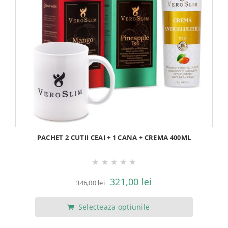
PACHET 2 CUTII CEAI + 1 CANA + CREMA 400ML
★
★
★
★
★
Prețul
Prețul
321,00
lei
346,00
lei
inițial
curent
Selecteaza optiunile
a
este:
fost:
321,00 lei.