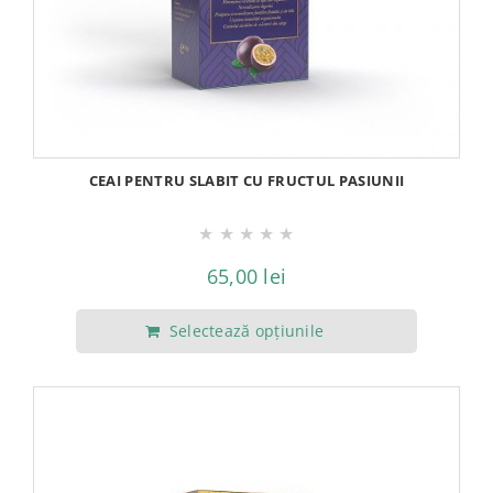
alese
în
pagina
produsului.
CEAI PENTRU SLABIT CU FRUCTUL PASIUNII
★
★
★
★
★
65,00
lei
Selectează opțiunile
Acest
produs
are
mai