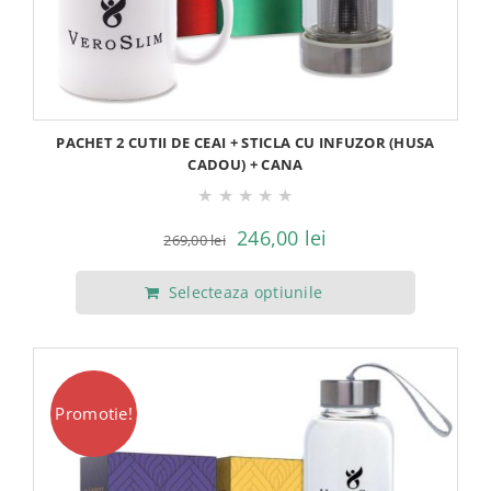
PACHET 2 CUTII DE CEAI + STICLA CU INFUZOR (HUSA
CADOU) + CANA
★
★
★
★
★
Prețul
Prețul
246,00
lei
269,00
lei
inițial
curent
Selecteaza optiunile
a
este:
fost:
246,00 lei.
269,00 lei.
Promotie!