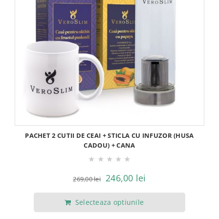
PACHET 2 CUTII DE CEAI + STICLA CU INFUZOR (HUSA
CADOU) + CANA
★
★
★
★
★
Prețul
Prețul
246,00
lei
269,00
lei
inițial
curent
Selecteaza optiunile
a
este: