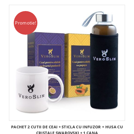
fost:
246,00 lei.
269,00 lei.
Promotie!
PACHET 2 CUTII DE CEAI + STICLA CU INFUZOR + HUSA CU
CRISTALE SWAROVSKI + 1 CANA