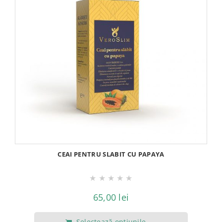
multe
variații.
Opțiunile
pot
fi
alese
în
pagina
produsului.
CEAI PENTRU SLABIT CU PAPAYA
★
★
★
★
★
65,00
lei
Selectează opțiunile