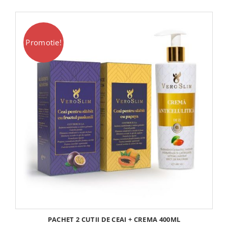
fost:
290,00 lei.
310,00 lei.
Promotie!
PACHET 2 CUTII DE CEAI + CREMA 400ML