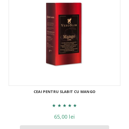
VIP
Locatii Veroslim
Contact
CEAI PENTRU SLABIT CU MANGO
★
★
★
★
★
65,00
lei