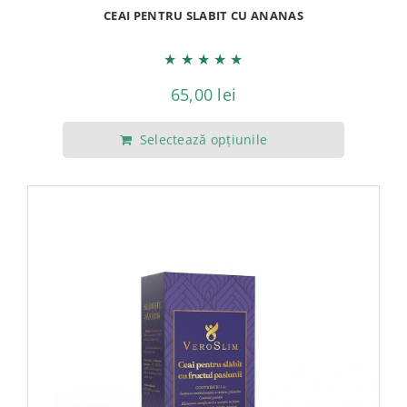
CEAI PENTRU SLABIT CU ANANAS
★
★
★
★
★
65,00
lei
Selectează opțiunile
Acest
produs
are
mai
multe
variații.
Opțiunile
pot
fi