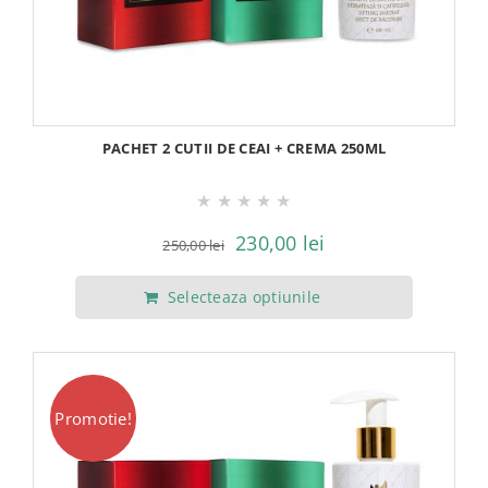
PACHET 2 CUTII DE CEAI + CREMA 250ML
★
★
★
★
★
Prețul
Prețul
230,00
lei
250,00
lei
inițial
curent
Selecteaza optiunile
a
este:
fost:
230,00 lei.
250,00 lei.
Promotie!