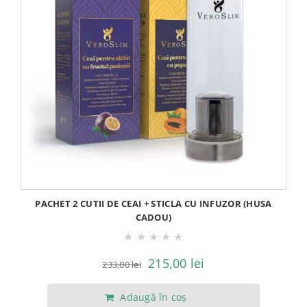
PACHET 2 CUTII DE CEAI + STICLA CU INFUZOR (HUSA
CADOU)
★
★
★
★
★
Prețul
Prețul
215,00
lei
233,00
lei
inițial
curent
Adaugă în coș
a
este: