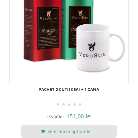
PACHET 2 CUTII CEAI + 1 CANA
★
★
★
★
★
Prețul
Prețul
151,00
lei
166,00
lei
inițial
curent
Selecteaza optiunile
a
este: