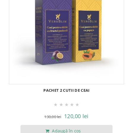
PACHET 2 CUTII DE CEAI
★
★
★
★
★
Prețul
Prețul
120,00
lei
130,00
lei
inițial
curent
Adaugă în coș