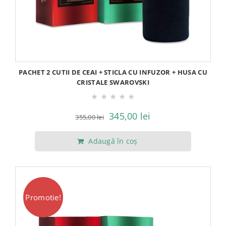
PACHET 2 CUTII DE CEAI + STICLA CU INFUZOR + HUSA CU
CRISTALE SWAROVSKI
★
★
★
★
★
Prețul
Prețul
345,00
lei
355,00
lei
inițial
curent
Adaugă în coș
a
este:
fost:
345,00 lei.
355,00 lei.
Promotie!