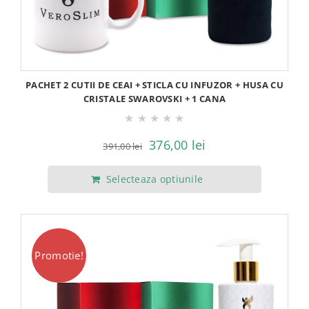
PACHET 2 CUTII DE CEAI + STICLA CU INFUZOR + HUSA CU
CRISTALE SWAROVSKI + 1 CANA
★
★
★
★
★
Prețul
Prețul
376,00
lei
391,00
lei
inițial
curent
Selecteaza optiunile
a
este:
fost:
376,00 lei.
391,00 lei.
Promotie!