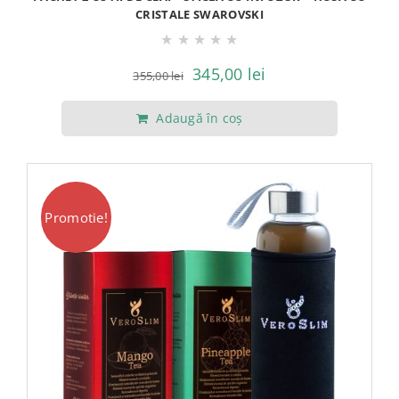
CRISTALE SWAROVSKI
★
★
★
★
★
Prețul
Prețul
345,00
lei
355,00
lei
inițial
curent
Adaugă în coș
a
este:
fost:
345,00 lei.
355,00 lei.
Promotie!