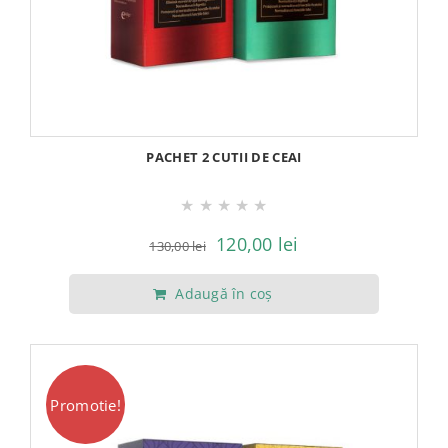
PACHET 2 CUTII DE CEAI
★
★
★
★
★
Prețul
Prețul
120,00
lei
130,00
lei
inițial
curent
Adaugă în coș
a
este:
fost:
120,00 lei.
130,00 lei.
Promotie!