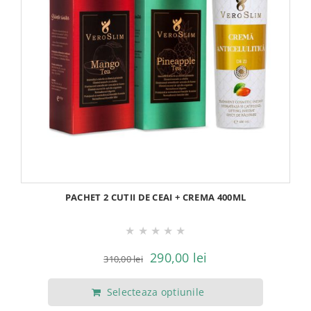
PACHET 2 CUTII DE CEAI + CREMA 400ML
★
★
★
★
★
Prețul
Prețul
290,00
lei
310,00
lei
inițial
curent
Selecteaza optiunile
a
este: