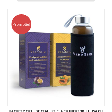
fost:
215,00 lei.
233,00 lei.
Promotie!
PACHET 2 CUTII DE CEAI + STICLA CU INFUZOR + HUSA CU