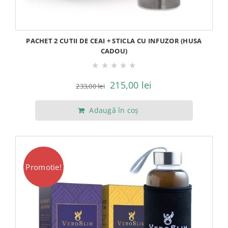
PACHET 2 CUTII DE CEAI + STICLA CU INFUZOR (HUSA
CADOU)
★
★
★
★
★
Prețul
Prețul
215,00
lei
233,00
lei
inițial
curent
Adaugă în coș
a
este:
fost:
215,00 lei.
233,00 lei.
Promotie!