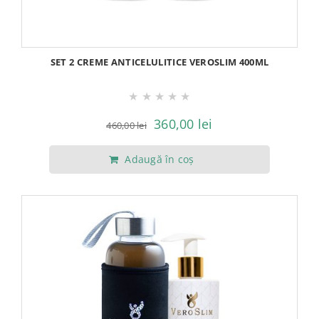
SET 2 CREME ANTICELULITICE VEROSLIM 400ML
★
★
★
★
★
Prețul
Prețul
360,00
lei
460,00
lei
inițial
curent
Adaugă în coș
a
este:
fost:
360,00 lei.
460,00 lei.